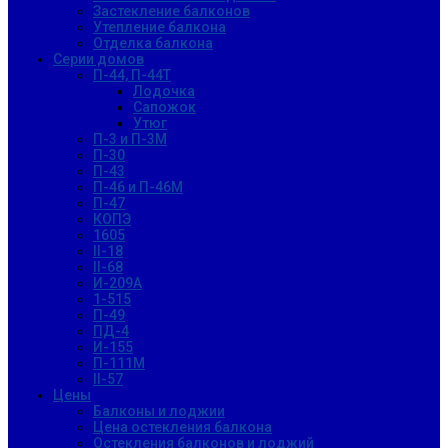
Застекление балконов
Утепление балкона
Отделка балкона
Серии домов
П-44, П-44Т
Лодочка
Сапожок
Утюг
П-3 и П-3М
П-30
П-43
П-46 и П-46М
П-47
КОПЭ
1605
II-18
II-68
И-209А
1-515
П-49
ПД-4
И-155
П-111М
II-57
Цены
Балконы и лоджии
Цена остекления балкона
Остекления балконов и лоджий