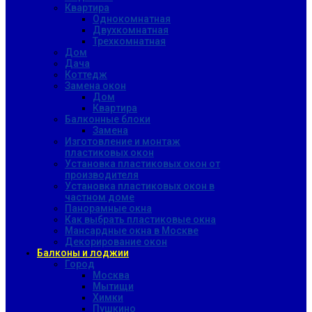
Квартира
Однокомнатная
Двухкомнатная
Трехкомнатная
Дом
Дача
Коттедж
Замена окон
Дом
Квартира
Балконные блоки
Замена
Изготовление и монтаж
пластиковых окон
Установка пластиковых окон от
производителя
Установка пластиковых окон в
частном доме
Панорамные окна
Как выбрать пластиковые окна
Мансардные окна в Москве
Декорирование окон
Балконы и лоджии
Город
Москва
Мытищи
Химки
Пушкино