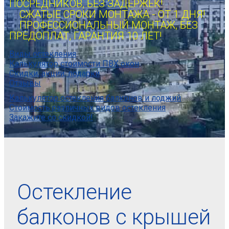
ПОСРЕДНИКОВ, БЕЗ ЗАДЕРЖЕК!
СЖАТЫЕ СРОКИ МОНТАЖА - ОТ 1 ДНЯ!
ПРОФЕССИОНАЛЬНЫЙ МОНТАЖ, БЕЗ
ПРЕДОПЛАТ, ГАРАНТИЯ 10 ЛЕТ!
Виды остекления
Калькулятор стоимости ПВХ окон
Скидки, акции, подарки
Отзывы
Калькулятор остекления балконов и лоджий
Стоимость различных видов остекления
Закажите со скидкой!
Остекление
балконов с крышей