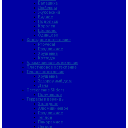
Балашиха
Люберцы
Жуковский
Видное
Подольск
Королев
Щелково
Одинцово
Холодное остекление
Provedal
Раздвижное
Хрущевка
Коттедж
Алюминиевое остекление
Пластиковое остекление
Теплое остекление
Хрущевка
Загородный дом
Дача
Остекление Slidors
Полутеплое
Террасы и веранды
Холодное
Алюмииниевое
Раздвижное
Теплое
Панорамное
Легкое