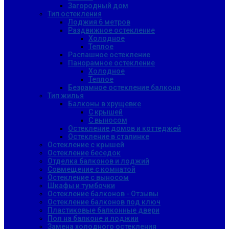
Загородный дом
Тип остекления
Лоджия 6 метров
Раздвижное остекление
Холодное
Теплое
Распашное остекление
Панорамное остекление
Холодное
Теплое
Безрамное остекление балкона
Тип жилья
Балконы в хрущевке
С крышей
С выносом
Остекление домов и коттеджей
Остекление в сталинке
Остекление с крышей
Остекление беседок
Отделка балконов и лоджий
Совмещение с комнатой
Остекление с выносом
Шкафы и тумбочки
Остекление балконов - Отзывы
Остекление балконов под ключ
Пластиковые балконные двери
Пол на балконе и лоджии
Замена холодного остекления