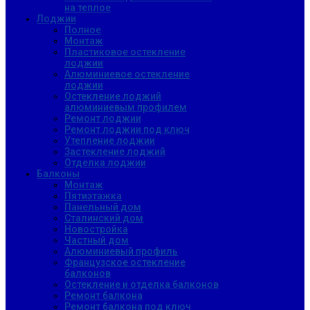
на теплое
Лоджии
Полное
Монтаж
Пластиковое остекление
лоджии
Алюминиевое остекление
лоджии
Остекление лоджий
алюминиевым профилем
Ремонт лоджии
Ремонт лоджии под ключ
Утепление лоджии
Застекление лоджий
Отделка лоджии
Балконы
Монтаж
Пятиэтажка
Панельный дом
Сталинский дом
Новостройка
Частный дом
Алюминиевый профиль
Французское остекление
балконов
Остекление и отделка балконов
Ремонт балкона
Ремонт балкона под ключ