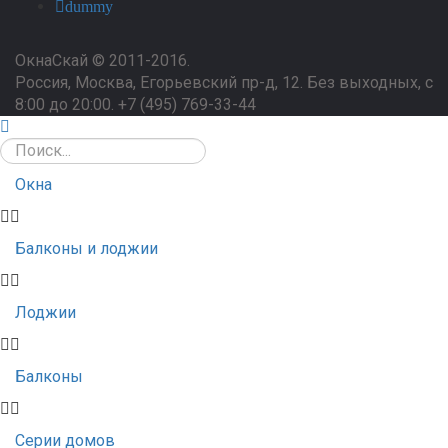
dummy
ОкнаСкай © 2011-2016.
Россия, Москва, Егорьевский пр-д, 12. Без выходных, с
8:00 до 20:00.
+7 (495) 769-33-44
Окна
Балконы и лоджии
Лоджии
Балконы
Серии домов