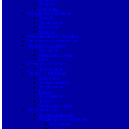
Щелково
Одинцово
Холодное остекление
Provedal
Раздвижное
Хрущевка
Коттедж
Алюминиевое остекление
Пластиковое остекление
Теплое остекление
Хрущевка
Загородный дом
Дача
Остекление Slidors
Полутеплое
Террасы и веранды
Холодное
Алюмииниевое
Раздвижное
Теплое
Панорамное
Легкое
Загородный дом
Тип остекления
Лоджия 6 метров
Раздвижное остекление
Холодное
Теплое