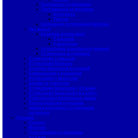
Распашное остекление
Панорамное остекление
Холодное
Теплое
Безрамное остекление балкона
Тип жилья
Балконы в хрущевке
С крышей
С выносом
Остекление домов и коттеджей
Остекление в сталинке
Остекление с крышей
Остекление беседок
Отделка балконов и лоджий
Совмещение с комнатой
Остекление с выносом
Шкафы и тумбочки
Остекление балконов - Отзывы
Остекление балконов под ключ
Пластиковые балконные двери
Пол на балконе и лоджии
Замена холодного остекления
на теплое
Лоджии
Полное
Монтаж
Пластиковое остекление
лоджии