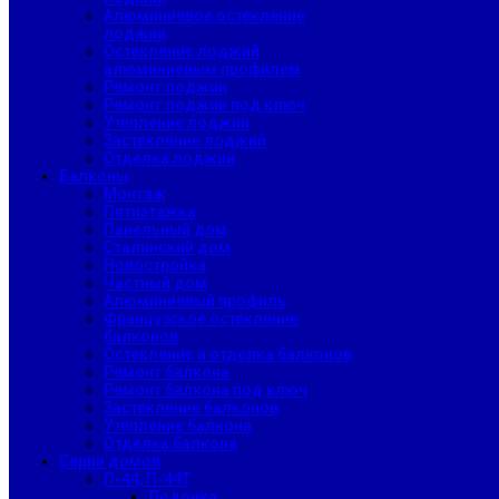
Алюминиевое остекление
лоджии
Остекление лоджий
алюминиевым профилем
Ремонт лоджии
Ремонт лоджии под ключ
Утепление лоджии
Застекление лоджий
Отделка лоджии
Балконы
Монтаж
Пятиэтажка
Панельный дом
Сталинский дом
Новостройка
Частный дом
Алюминиевый профиль
Французское остекление
балконов
Остекление и отделка балконов
Ремонт балкона
Ремонт балкона под ключ
Застекление балконов
Утепление балкона
Отделка балкона
Серии домов
П-44, П-44Т
Лодочка