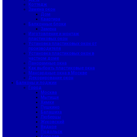
Коттедж
Замена окон
Дом
Квартира
Балконные блоки
Замена
Изготовление и монтаж
пластиковых окон
Установка пластиковых окон от
производителя
Установка пластиковых окон в
частном доме
Панорамные окна
Как выбрать пластиковые окна
Мансардные окна в Москве
Декорирование окон
Балконы и лоджии
Город
Москва
Мытищи
Химки
Пушкино
Балашиха
Люберцы
Жуковский
Видное
Подольск
Королев