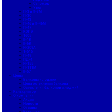
Сапожок
Утюг
П-3 и П-3М
П-30
П-43
П-46 и П-46М
П-47
КОПЭ
1605
II-18
II-68
И-209А
1-515
П-49
ПД-4
И-155
П-111М
II-57
Цены
Балконы и лоджии
Цена остекления балкона
Остекления балконов и лоджий
Калькулятор
О компании
Акции
Новости
Отзывы
Вакансии