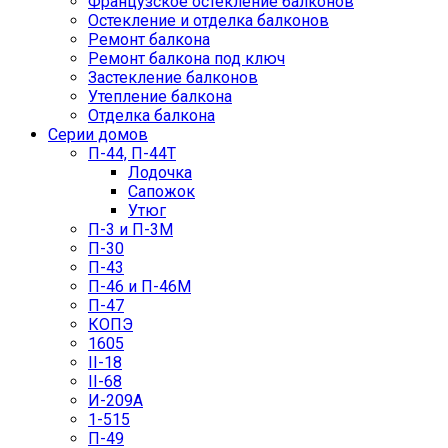
Французское остекление балконов
Остекление и отделка балконов
Ремонт балкона
Ремонт балкона под ключ
Застекление балконов
Утепление балкона
Отделка балкона
Серии домов
П-44, П-44Т
Лодочка
Сапожок
Утюг
П-3 и П-3М
П-30
П-43
П-46 и П-46М
П-47
КОПЭ
1605
II-18
II-68
И-209А
1-515
П-49