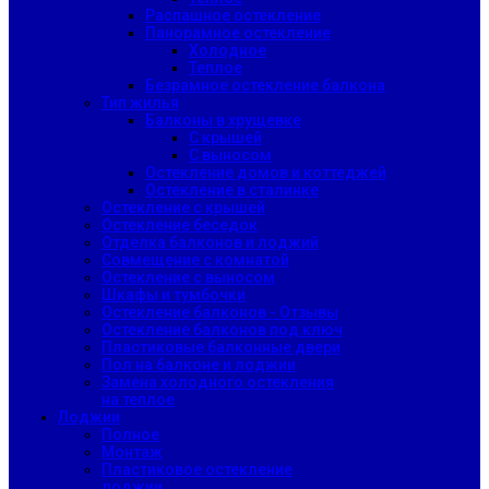
Распашное остекление
Панорамное остекление
Холодное
Теплое
Безрамное остекление балкона
Тип жилья
Балконы в хрущевке
С крышей
С выносом
Остекление домов и коттеджей
Остекление в сталинке
Остекление с крышей
Остекление беседок
Отделка балконов и лоджий
Совмещение с комнатой
Остекление с выносом
Шкафы и тумбочки
Остекление балконов - Отзывы
Остекление балконов под ключ
Пластиковые балконные двери
Пол на балконе и лоджии
Замена холодного остекления
на теплое
Лоджии
Полное
Монтаж
Пластиковое остекление
лоджии