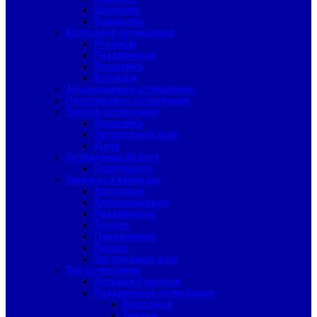
Щелково
Одинцово
Холодное остекление
Provedal
Раздвижное
Хрущевка
Коттедж
Алюминиевое остекление
Пластиковое остекление
Теплое остекление
Хрущевка
Загородный дом
Дача
Остекление Slidors
Полутеплое
Террасы и веранды
Холодное
Алюмииниевое
Раздвижное
Теплое
Панорамное
Легкое
Загородный дом
Тип остекления
Лоджия 6 метров
Раздвижное остекление
Холодное
Теплое