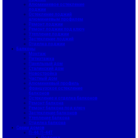
Алюминиевое остекление
лоджии
Остекление лоджий
алюминиевым профилем
Ремонт лоджии
Ремонт лоджии под ключ
Утепление лоджии
Застекление лоджий
Отделка лоджии
Балконы
Монтаж
Пятиэтажка
Панельный дом
Сталинский дом
Новостройка
Частный дом
Алюминиевый профиль
Французское остекление
балконов
Остекление и отделка балконов
Ремонт балкона
Ремонт балкона под ключ
Застекление балконов
Утепление балкона
Отделка балкона
Серии домов
П-44, П-44Т
Лодочка