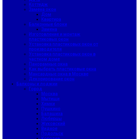
Коттедж
Замена окон
Дом
Квартира
Балконные блоки
Замена
Изготовление и монтаж
пластиковых окон
Установка пластиковых окон от
производителя
Установка пластиковых окон в
частном доме
Панорамные окна
Как выбрать пластиковые окна
Мансардные окна в Москве
Декорирование окон
Балконы и лоджии
Город
Москва
Мытищи
Химки
Пушкино
Балашиха
Люберцы
Жуковский
Видное
Подольск
Королев