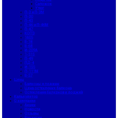
Сапожок
Утюг
П-3 и П-3М
П-30
П-43
П-46 и П-46М
П-47
КОПЭ
1605
II-18
II-68
И-209А
1-515
П-49
ПД-4
И-155
П-111М
II-57
Цены
Балконы и лоджии
Цена остекления балкона
Остекления балконов и лоджий
Калькулятор
О компании
Акции
Новости
Отзывы
Вакансии