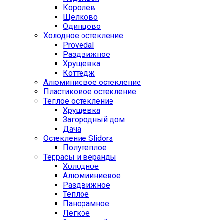
Королев
Щелково
Одинцово
Холодное остекление
Provedal
Раздвижное
Хрущевка
Коттедж
Алюминиевое остекление
Пластиковое остекление
Теплое остекление
Хрущевка
Загородный дом
Дача
Остекление Slidors
Полутеплое
Террасы и веранды
Холодное
Алюмииниевое
Раздвижное
Теплое
Панорамное
Легкое