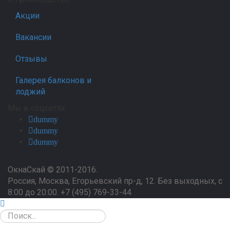
Акции
Вакансии
Отзывы
Галерея балконов и
лоджий
Мы в соцсетях
dummy
dummy
dummy
ОкнаСкай © 2011-2016.
Россия, Москва, Егорьевский пр-д, 12. Без выходных, с
8:00 до 20:00.
+7 (495) 769-33-44