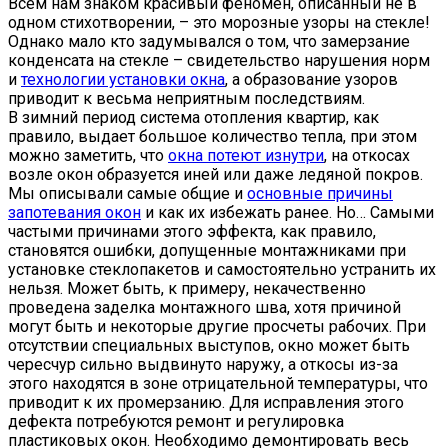
Всем нам знаком красивый феномен, описанный не в
одном стихотворении, – это морозные узоры на стекле!
Однако мало кто задумывался о том, что замерзание
конденсата на стекле – свидетельство нарушения норм
и
технологии установки окна
, а образование узоров
приводит к весьма неприятным последствиям.
В зимний период система отопления квартир, как
правило, выдает большое количество тепла, при этом
можно заметить, что
окна потеют изнутри
, на откосах
возле окон образуется иней или даже ледяной покров.
Мы описывали самые общие и
основные причины
запотевания окон
и как их избежать ранее. Но… Самыми
частыми причинами этого эффекта, как правило,
становятся ошибки, допущенные монтажниками при
установке стеклопакетов и самостоятельно устранить их
нельзя. Может быть, к примеру, некачественно
проведена заделка монтажного шва, хотя причиной
могут быть и некоторые другие просчеты рабочих. При
отсутствии специальных выступов, окно может быть
чересчур сильно выдвинуто наружу, а откосы из-за
этого находятся в зоне отрицательной температуры, что
приводит к их промерзанию. Для исправления этого
дефекта потребуются ремонт и регулировка
пластиковых окон. Необходимо демонтировать весь