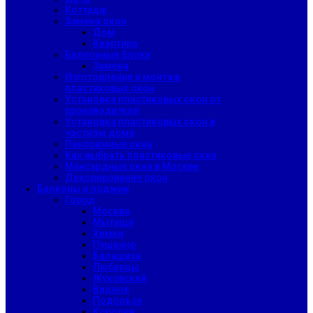
Коттедж
Замена окон
Дом
Квартира
Балконные блоки
Замена
Изготовление и монтаж
пластиковых окон
Установка пластиковых окон от
производителя
Установка пластиковых окон в
частном доме
Панорамные окна
Как выбрать пластиковые окна
Мансардные окна в Москве
Декорирование окон
Балконы и лоджии
Город
Москва
Мытищи
Химки
Пушкино
Балашиха
Люберцы
Жуковский
Видное
Подольск
Королев