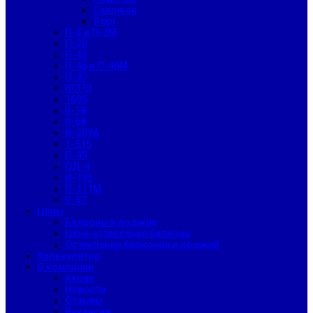
Сапожок
Утюг
П-3 и П-3М
П-30
П-43
П-46 и П-46М
П-47
КОПЭ
1605
II-18
II-68
И-209А
1-515
П-49
ПД-4
И-155
П-111М
II-57
Цены
Балконы и лоджии
Цена остекления балкона
Остекления балконов и лоджий
Калькулятор
О компании
Акции
Новости
Отзывы
Вакансии