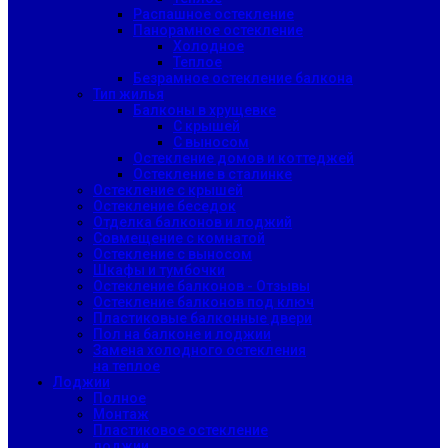
Распашное остекление
Панорамное остекление
Холодное
Теплое
Безрамное остекление балкона
Тип жилья
Балконы в хрущевке
С крышей
С выносом
Остекление домов и коттеджей
Остекление в сталинке
Остекление с крышей
Остекление беседок
Отделка балконов и лоджий
Совмещение с комнатой
Остекление с выносом
Шкафы и тумбочки
Остекление балконов - Отзывы
Остекление балконов под ключ
Пластиковые балконные двери
Пол на балконе и лоджии
Замена холодного остекления
на теплое
Лоджии
Полное
Монтаж
Пластиковое остекление
лоджии