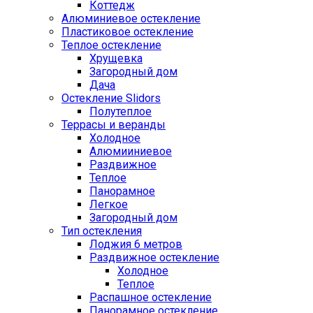
Коттедж
Алюминиевое остекление
Пластиковое остекление
Теплое остекление
Хрущевка
Загородный дом
Дача
Остекление Slidors
Полутеплое
Террасы и веранды
Холодное
Алюмииниевое
Раздвижное
Теплое
Панорамное
Легкое
Загородный дом
Тип остекления
Лоджия 6 метров
Раздвижное остекление
Холодное
Теплое
Распашное остекление
Панорамное остекление