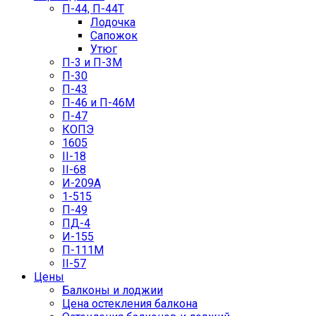
П-44, П-44Т
Лодочка
Сапожок
Утюг
П-3 и П-3М
П-30
П-43
П-46 и П-46М
П-47
КОПЭ
1605
II-18
II-68
И-209А
1-515
П-49
ПД-4
И-155
П-111М
II-57
Цены
Балконы и лоджии
Цена остекления балкона