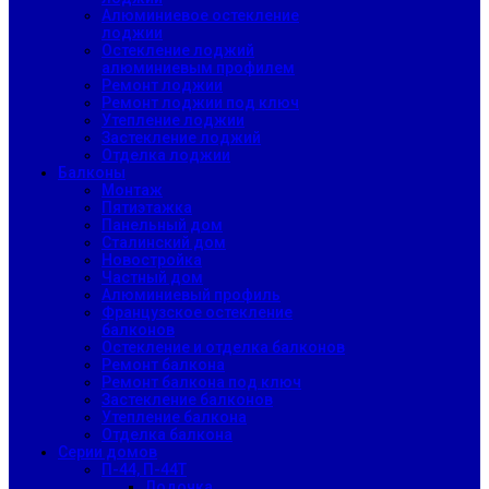
Алюминиевое остекление
лоджии
Остекление лоджий
алюминиевым профилем
Ремонт лоджии
Ремонт лоджии под ключ
Утепление лоджии
Застекление лоджий
Отделка лоджии
Балконы
Монтаж
Пятиэтажка
Панельный дом
Сталинский дом
Новостройка
Частный дом
Алюминиевый профиль
Французское остекление
балконов
Остекление и отделка балконов
Ремонт балкона
Ремонт балкона под ключ
Застекление балконов
Утепление балкона
Отделка балкона
Серии домов
П-44, П-44Т
Лодочка