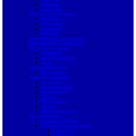
Щелково
Одинцово
Холодное остекление
Provedal
Раздвижное
Хрущевка
Коттедж
Алюминиевое остекление
Пластиковое остекление
Теплое остекление
Хрущевка
Загородный дом
Дача
Остекление Slidors
Полутеплое
Террасы и веранды
Холодное
Алюмииниевое
Раздвижное
Теплое
Панорамное
Легкое
Загородный дом
Тип остекления
Лоджия 6 метров
Раздвижное остекление
Холодное
Теплое