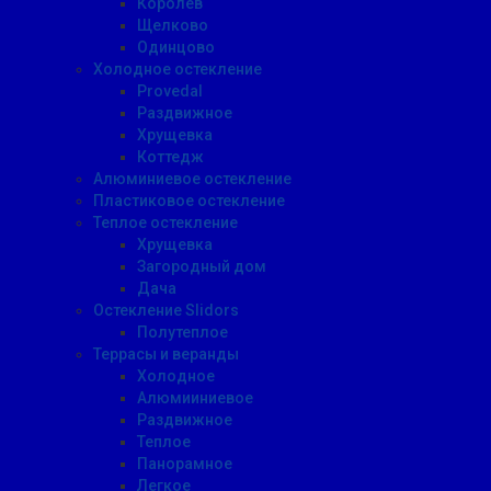
Королев
Щелково
Одинцово
Холодное остекление
Provedal
Раздвижное
Хрущевка
Коттедж
Алюминиевое остекление
Пластиковое остекление
Теплое остекление
Хрущевка
Загородный дом
Дача
Остекление Slidors
Полутеплое
Террасы и веранды
Холодное
Алюмииниевое
Раздвижное
Теплое
Панорамное
Легкое