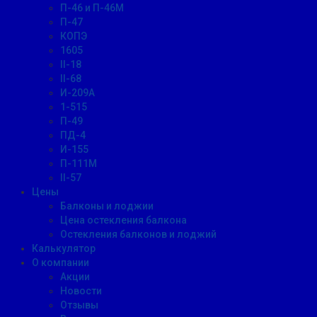
П-46 и П-46М
П-47
КОПЭ
1605
II-18
II-68
И-209А
1-515
П-49
ПД-4
И-155
П-111М
II-57
Цены
Балконы и лоджии
Цена остекления балкона
Остекления балконов и лоджий
Калькулятор
О компании
Акции
Новости
Отзывы