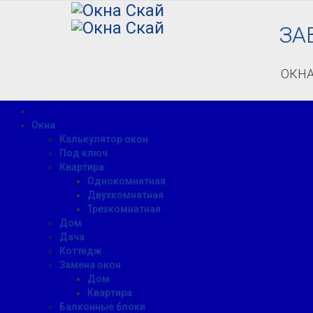
ЗА
ОКНА
Окна
Калькулятор окон
Под ключ
Квартира
Однокомнатная
Двухкомнатная
Трехкомнатная
Дом
Дача
Коттедж
Замена окон
Дом
Квартира
Балконные блоки