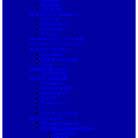
Щелково
Одинцово
Холодное остекление
Provedal
Раздвижное
Хрущевка
Коттедж
Алюминиевое остекление
Пластиковое остекление
Теплое остекление
Хрущевка
Загородный дом
Дача
Остекление Slidors
Полутеплое
Террасы и веранды
Холодное
Алюмииниевое
Раздвижное
Теплое
Панорамное
Легкое
Загородный дом
Тип остекления
Лоджия 6 метров
Раздвижное остекление
Холодное
Теплое