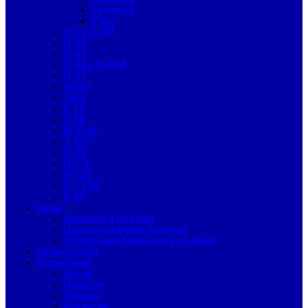
Сапожок
Утюг
П-3 и П-3М
П-30
П-43
П-46 и П-46М
П-47
КОПЭ
1605
II-18
II-68
И-209А
1-515
П-49
ПД-4
И-155
П-111М
II-57
Цены
Балконы и лоджии
Цена остекления балкона
Остекления балконов и лоджий
Калькулятор
О компании
Акции
Новости
Отзывы
Вакансии