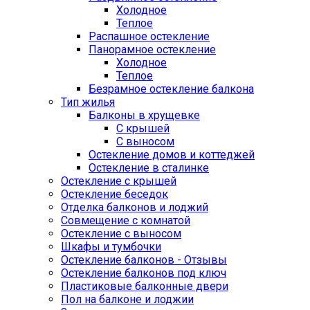
Холодное
Теплое
Распашное остекление
Панорамное остекление
Холодное
Теплое
Безрамное остекление балкона
Тип жилья
Балконы в хрущевке
С крышей
С выносом
Остекление домов и коттеджей
Остекление в сталинке
Остекление с крышей
Остекление беседок
Отделка балконов и лоджий
Совмещение с комнатой
Остекление с выносом
Шкафы и тумбочки
Остекление балконов - Отзывы
Остекление балконов под ключ
Пластиковые балконные двери
Пол на балконе и лоджии