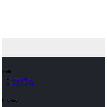
ПВХ за 3 дня
Бесплатная
регулировка окон
Уборка помещения
бесплатно!
Окна
Окна REHAU
Калькулятор
Балконы