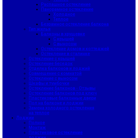
Распашное остекление
Панорамное остекление
Холодное
Теплое
Безрамное остекление балкона
Тип жилья
Балконы в хрущевке
С крышей
С выносом
Остекление домов и коттеджей
Остекление в сталинке
Остекление с крышей
Остекление беседок
Отделка балконов и лоджий
Совмещение с комнатой
Остекление с выносом
Шкафы и тумбочки
Остекление балконов - Отзывы
Остекление балконов под ключ
Пластиковые балконные двери
Пол на балконе и лоджии
Замена холодного остекления
на теплое
Лоджии
Полное
Монтаж
Пластиковое остекление
лоджии