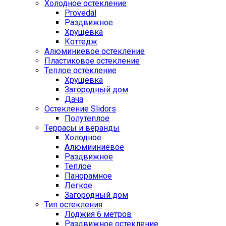
Холодное остекление
Provedal
Раздвижное
Хрущевка
Коттедж
Алюминиевое остекление
Пластиковое остекление
Теплое остекление
Хрущевка
Загородный дом
Дача
Остекление Slidors
Полутеплое
Террасы и веранды
Холодное
Алюмииниевое
Раздвижное
Теплое
Панорамное
Легкое
Загородный дом
Тип остекления
Лоджия 6 метров
Раздвижное остекление