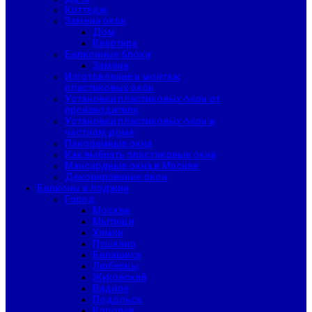
Коттедж
Замена окон
Дом
Квартира
Балконные блоки
Замена
Изготовление и монтаж
пластиковых окон
Установка пластиковых окон от
производителя
Установка пластиковых окон в
частном доме
Панорамные окна
Как выбрать пластиковые окна
Мансардные окна в Москве
Декорирование окон
Балконы и лоджии
Город
Москва
Мытищи
Химки
Пушкино
Балашиха
Люберцы
Жуковский
Видное
Подольск
Королев