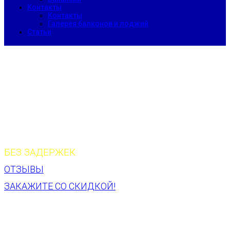
Контакты
Контакты
Галерея балконов и лоджий
Статьи
ХОЛОДНОЕ ОСТЕКЛЕНИЕ
БАЛКОНА
В ХРУЩЕВКЕ 26 000 Р.
БЕЗ ЗАДЕРЖЕК
ОТЗЫВЫ
ЗАКАЖИТЕ СО СКИДКОЙ!
ХОЛОДНОЕ ОСТЕКЛЕНИЕ
БАЛКОНА