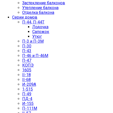
Застекление балконов
Утепление балкона
Отделка балкона
Серии домов
П-44, П-44Т
Лодочка
Сапожок
Утюг
П-3 и П-3М
П-30
П-43
П-46 и П-46М
П-47
КОПЭ
1605
II-18
II-68
И-209А
1-515
П-49
ПД-4
И-155
П-111М